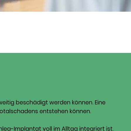
rweitig beschädigt werden können. Eine
 Totalschadens entstehen können.
a-Implantat voll im Alltag integriert ist,