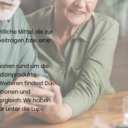
liche Mittel, die zur
eitragen bzw. eine
ationen rund um die
dizinprodukte
Weiteren findest Du
utionen und
rgleich. Wir haben
r unter die Lupe