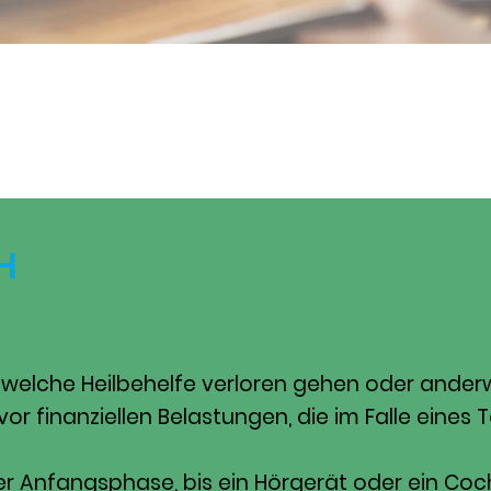
H
ch welche Heilbehelfe verloren gehen oder ande
or finanziellen Belastungen, die im Falle eines
r Anfangsphase, bis ein Hörgerät oder ein Cochle