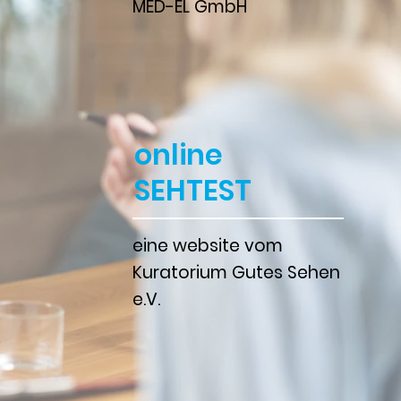
MED-EL GmbH
online
SEHTEST
eine website vom
Kuratorium Gutes Sehen
e.V.