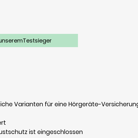
u unseremTestsieger
liche Varianten für eine Hörgeräte-Versicherun
ert
ustschutz ist eingeschlossen