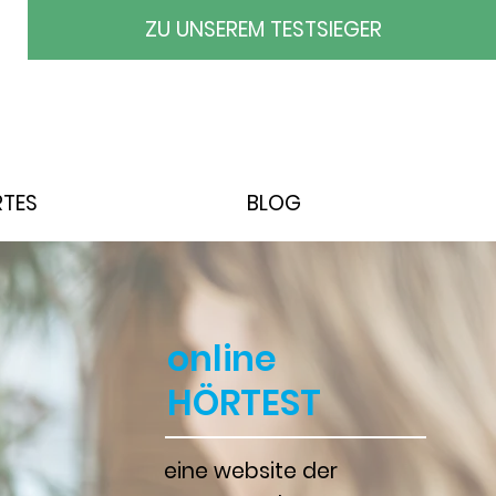
ZU UNSEREM TESTSIEGER
RTES
BLOG
online
HÖRTEST
eine website der