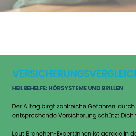
VERSICHERUNGSVERGLEIC
HEILBEHELFE: HÖRSYSTEME UND BRILLEN
Der Alltag birgt zahlreiche Gefahren, dur
entsprechende Versicherung schützt Dich v
Laut Branchen-Expert:innen ist gerade in de