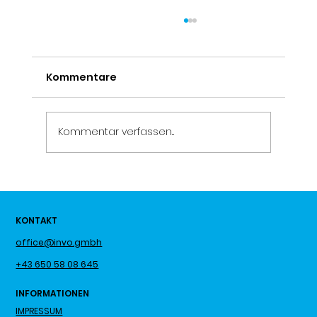
Kommentare
Kommentar verfassen...
HNO Kompetenzzentrum Nord:
Medizinische HNO-Kompetenz,
KONTAKT
Hörversorgung und Logopädie
unter einem Dach
office@invo.gmbh
+43 650 58 08 645
INFORMATIONEN
IMPRESSUM