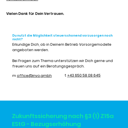
Vielen Dank für Dein Vertrauen.
Du nutzt die Möglichkeit steuerschonend vorzusorgen noch
nicht?
Erkundige Dich, ob in Deinem Betrieb Vorsorgemodelle
angeboten werden.
Bei Fragen zum Thema unterstützen wir Dich gerne und
freuen uns auf ein Beratungsgespräch.
t
+43 650 58 08 645
m ​
office@invo.gmbh
Zukunftssicherung nach §3 (1) Z15a
EStG - Bezugserhöhung