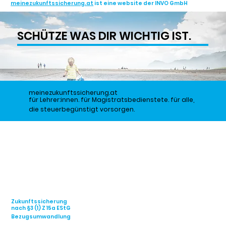
meinezukunftssicherung.at
ist eine website der INVO GmbH
SCHÜTZE WAS DIR WICHTIG IST.
meinezukunftssicherung.at
für Lehrer:innen. für Magistratsbedienstete. für alle,
die steuerbegünstigt vorsorgen.
Zukunftssicherung
nach §3 (1) Z 15a EStG
Bezugsumwandlung