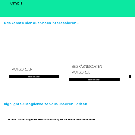
GmbH
Das könnte Dich auch noch interessieren…
BEGRÄBNISKOSTEN
VORSORGEN
G
VORSORGE
MEHR ERFAHREN
MEHR ERFAHREN
highlights & Möglichkeiten aus unseren Tarifen
Unfallversicherung ohne Gesundheitsfragen, inklusive Alkohol-Klausel