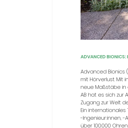
ADVANCED BIONICS: 
Advanced Bionics (
mit Hörverlust. Mit
neue Maßstäbe in d
AB hat es sich zu
Zugang zur Welt de
Ein internationale
-Ingenieur:innen, 
über 100.000 Ohren