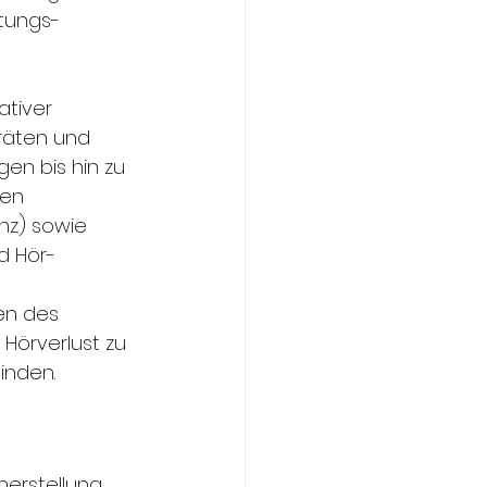
stungs-
tiver 
räten und 
en bis hin zu 
en 
nz) sowie 
d Hör-
en des 
Hörverlust zu 
inden.
herstellung 