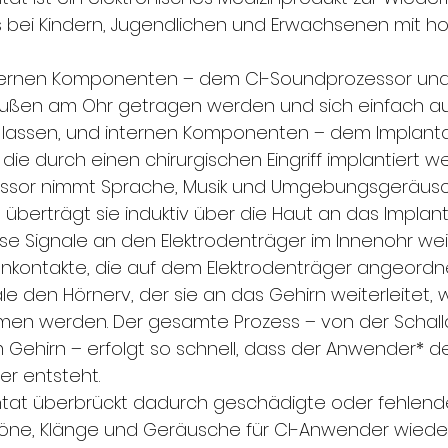
bei Kindern, Jugendlichen und Erwachsenen mit h
xternen Komponenten – dem CI-Soundprozessor un
 außen am Ohr getragen werden und sich einfach a
lassen, und internen Komponenten – dem Implant
 die durch einen chirurgischen Eingriff implantiert w
ssor nimmt Sprache, Musik und Umgebungsgeräusc
 überträgt sie induktiv über die Haut an das Implant
ese Signale an den Elektrodenträger im Innenohr weit
enkontakte, die auf dem Elektrodenträger angeordne
le den Hörnerv, der sie an das Gehirn weiterleitet, w
n werden. Der gesamte Prozess – von der Schall
m Gehirn – erfolgt so schnell, dass der Anwender* d
 er entsteht.
ntat überbrückt dadurch geschädigte oder fehlend
Töne, Klänge und Geräusche für CI-Anwender wiede