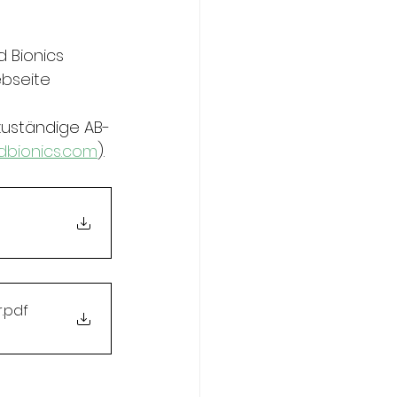
 Bionics 
bseite 
 zuständige AB-
dbionics.com
).
r
.pdf