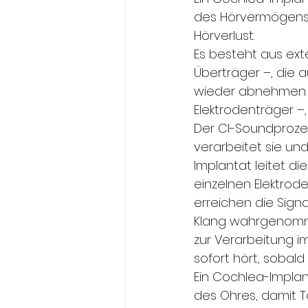
des Hörvermögens 
Hörverlust.
Es besteht aus e
Überträger –, die
wieder abnehmen 
Elektrodenträger –,
Der CI-Soundproze
verarbeitet sie und
Implantat leitet di
einzelnen Elektrod
erreichen die Signa
Klang wahrgenomme
zur Verarbeitung i
sofort hört, sobald
Ein Cochlea-Impla
des Ohres, damit 