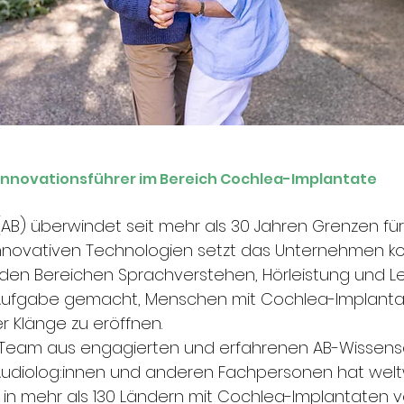
Innovationsführer im Bereich Cochlea-Implantate 
AB) überwindet seit mehr als 30 Jahren Grenzen f
 innovativen Technologien setzt das Unternehmen kon
en Bereichen Sprachverstehen, Hörleistung und Le
r Aufgabe gemacht, Menschen mit Cochlea-Implant
r Klänge zu eröffnen.
s Team aus engagierten und erfahrenen AB-Wissensch
-Audiolog:innen und anderen Fachpersonen hat weltw
 in mehr als 130 Ländern mit Cochlea-Implantaten ve