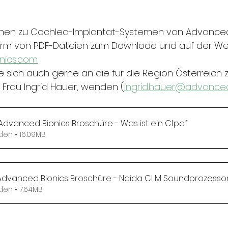
onen zu Cochlea-Implantat-Systemen von Advanced
 Form von PDF-Dateien zum Download und auf der We
nics.com
.
ie sich auch gerne an die für die Region Österreich
 Frau Ingrid Hauer, wenden (
ingrid.hauer@advance
dvanced Bionics Broschüre - Was ist ein CI
.pdf
den • 16.09MB
Advanced Bionics Broschüre - Naida CI M Soundprozesso
den • 7.64MB