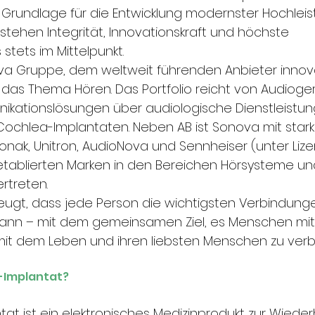
ie Grundlage für die Entwicklung modernster Hochlei
stehen Integrität, Innovationskraft und höchste 
stets im Mittelpunkt.
nova Gruppe, dem weltweit führenden Anbieter innova
das Thema Hören. Das Portfolio reicht von Audioge
kationslösungen über audiologische Dienstleistung
ochlea-Implantaten. Neben AB ist Sonova mit stark
nak, Unitron, AudioNova und Sennheiser (unter Lize
etablierten Marken in den Bereichen Hörsysteme un
rtreten.
eugt, dass jede Person die wichtigsten Verbindung
ann – mit dem gemeinsamen Ziel, es Menschen mit 
mit dem Leben und ihren liebsten Menschen zu verb
a-Implantat?
at ist ein elektronisches Medizinprodukt zur Wieder