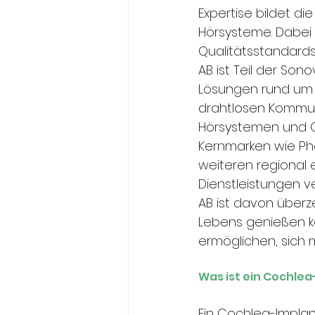
Expertise bildet d
Hörsysteme. Dabei 
Qualitätsstandards 
AB ist Teil der So
Lösungen rund um 
drahtlosen Kommuni
Hörsystemen und C
Kernmarken wie Pho
weiteren regional 
Dienstleistungen ve
AB ist davon überz
Lebens genießen k
ermöglichen, sich 
Was ist ein Cochle
Ein Cochlea-Implant