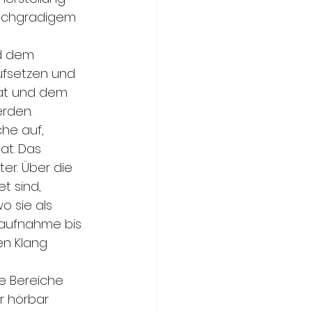
ochgradigem 
d dem 
ufsetzen und 
at und dem 
erden.
he auf, 
at. Das 
er. Über die 
t sind, 
o sie als 
aufnahme bis 
en Klang 
e Bereiche 
r hörbar 