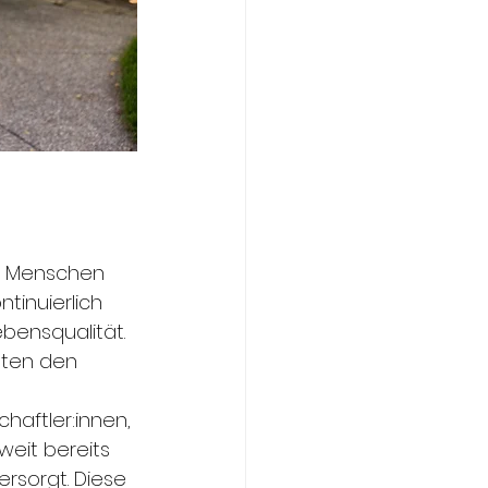
ür Menschen 
tinuierlich 
bensqualität. 
aten den 
aftler:innen, 
eit bereits 
rsorgt. Diese 