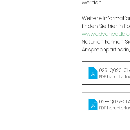
werden.
Weitere Informati
finden Sie hier in
www.advancedbio
Natürlich können S
Ansprechpartnerin,
028-Q026-01 A
PDF herunterla
028-Q077-01 
PDF herunterla